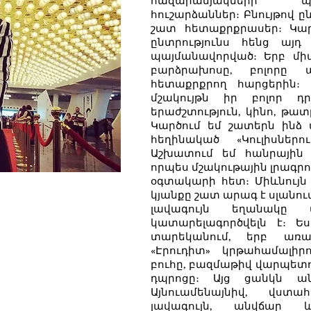
հազարամյակների պա
հուշարձաններ։ Բնույթով ը
շատ հետաքրքրասեր։ Կա
ընտրությունս հենց այդ
պայմանավորված։ Երբ մի
բարձրախոսը, բոլորը
հետաքրքրող հարցերին։ 
մշակույթն իր բոլոր դր
երաժշտություն, կինո, թա
Կարծում եմ շատերն ինձ 
հեղինակած «Կուլիսներ
Աշխատում եմ հանրային հ
որպես մշակութային լրագրո
օգտակարի հետ։ Միևնույն 
կյանքը շատ արագ է սլանում
լավագույն եղանակը 
կատարելագործվելն է։ Ես
տարեկանում, երբ առա
«Էրուդիտ» կրթահամալիր
բուհը, բազմաթիվ վարպետու
դպրոցը։ Այց ցանկն անշ
Այնուամենայնիվ, վստա
լավագույն, անվճար 