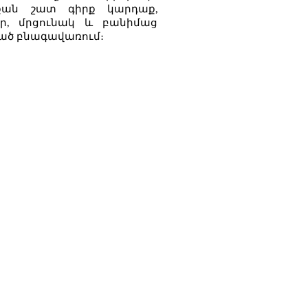
րքան շատ գիրք կարդաք,
ր, մրցունակ և բանիմաց
ած բնագավառում։