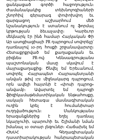
ցանկացած գործի հաջողություն։
Ժամանակակից տեխնոլոգիաների
շնորհիվ գերարագ փոփոխվող եւ
զարգացող աշխարհում մեծ
նշանակություն է ստանում ոչ ֆորմալ
կրթության ձեւաչափը։ Կարեւոր
մեկնարկ էր ինձ համար Հայկական Փի
Ար ասոցիացիայի PR դպրոցում սովորելը՝
դառնալով 10-րդ հոսքի շրջանավարտը։
Հետաքրքրված եմ քաղաքական եւ
բիզնես PR-ով։ Կենսագրությանս
պաշտոնական մասը սկսվում է
մայրաքաղաքից։ Ծնվել եմ Երեւանում,
սովորել Հայրապետ Հայրապետյանի
անվան թիվ 172 միջնակարգ դպրոցում,
որն ավելի հայտնի է «փոսի դպրոց»
անվամբ։ Ավարտել եմ դպրոցի
ֆիզիկամաթեմատիկական ենթահոսքը,
սակայն հետագա մասնագիտական
ուղին կրել է հումանիտար
ուղղվածություն։ Մանկությանս
երազանքներից է եղել դառնալ
նկարչուհի, պարուհի եւ Շլիմանի նման
իմանալ 10 օտար լեզուներ։ Հաճախել եմ
ՀԽՍՀ Գեղագիտական
դաստիարակության հանրապետական