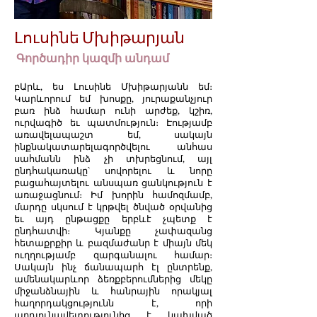
Լուսինե Մխիթարյան
Գործադիր կազմի անդամ
բԱրև, ես Լուսինե Մխիթարյանն եմ։
Կարևորում եմ խոսքը, յուրաքանչյուր
բառ ինձ համար ունի արժեք, կշիռ,
ուրվագիծ եւ պատմություն։ Էությամբ
առավելապաշտ եմ, սակայն
ինքնակատարելագործվելու անհաս
սահմանն ինձ չի տխրեցնում, այլ
ընդհակառակը՝ սովորելու և նորը
բացահայտելու անսպառ ցանկություն է
առաջացնում։ Իմ խորին համոզմամբ,
մարդը սկսում է կրթվել ծնված օրվանից
եւ այդ ընթացքը երբևէ չպետք է
ընդհատվի։ Կյանքը չափազանց
հետաքրքիր և բազմաժանր է միայն մեկ
ուղղությամբ զարգանալու համար։
Սակայն ինչ ճանապարհ էլ ընտրենք,
ամենակարևոր ձեռքբերումներից մեկը
միջանձնային և հանրային որակյալ
հաղորդակցությունն է, որի
արդյունավետությունից է կախված