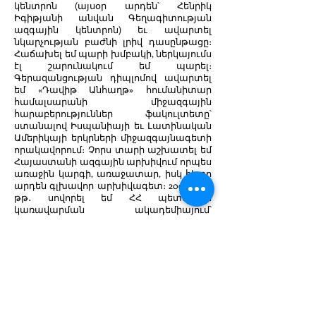
կենտրոն (այսօր արդեն՝ Հենրիկ
Իգիթյանի անվան Գեղագիտության
ազգային կենտրոն) եւ ավարտել
նկարչության բաժնի լրիվ դասընթացը։
Հաճախել եմ պարի խմբակի, ներկայումս
էլ շարունակում եմ պարել։
Գերազանցության դիպլոմով ավարտել
եմ «Դավիթ Անհաղթ» հումանիտար
համալսարանի միջազգային
հարաբերություններ ֆակուլտետը՝
ստանալով Իսպանիայի եւ Լատինական
Ամերիկայի երկրների միջազգայնագետի
որակավորում։ Չորս տարի աշխատել եմ
Հայաստանի ազգային արխիվում որպես
առաջին կարգի, առաջատար, իսկ հետո
արդեն գլխավոր արխիվագետ։
2005-2007
թթ․ սովորել եմ ՀՀ պետական
կառավարման ակադեմիայում՝
ստանալով քաղաքագիտության
մագիստրոսի աստիճան
«Քաղաքագիտություն»
մասնագիտությամբ։ 2008 թվականից
աշխատանքային ուղիս շարունակել եմ
լրագրության ոլորտում․ մեկ տարի
թղթակցել եմ «Արմենպրես» լրատվական
գործակալությանը, իսկ 2009-ից առայսօր՝