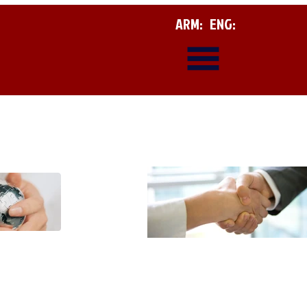
ARM:
ENG: